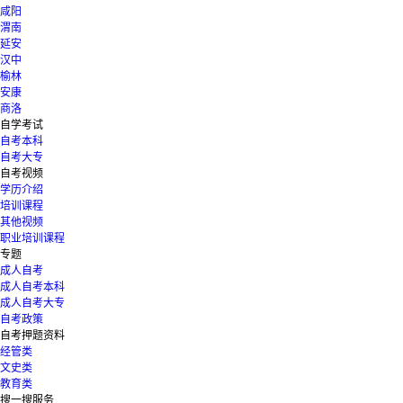
咸阳
渭南
延安
汉中
榆林
安康
商洛
自学考试
自考本科
自考大专
自考视频
学历介绍
培训课程
其他视频
职业培训课程
专题
成人自考
成人自考本科
成人自考大专
自考政策
自考押题资料
经管类
文史类
教育类
搜一搜服务