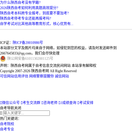
为什么陕西自考没有学籍?
2026陕西自考如何利用真题高效提分?
陕西自考本科跨专业报考，到底要不要加考?
陕西自考停考专业还能再报考吗?
自学考试对比其他高等教育形式，核心优势有...
ICP证：
陕ICP备20010986号
本站部分文字及图片均来自于网络，如侵犯到您的权益，请及时发送邮件到
2667645833@qq.com，我们会尽快处理
陕
公网安备
61011302001125
号
声明：陕西自考网属于自考信息交流民间网站 本站享有解释权
Copyright 2007-2026 陕西自考网 All Right Reserved
可信网站信用评估
网络警察提醒你
诚信网站

微信公众号

考生交流群

咨询老师

1
成绩查询

考试安排
自考导航
关闭

热门关键词：
自考院校
自考专业