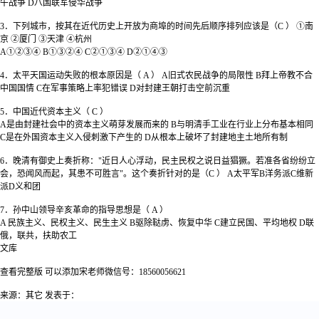
午战争 D八国联军侵华战争
3．下列城市，按其在近代历史上开放为商埠的时间先后顺序排列应该是（C ） ①南
京 ②厦门 ③天津 ④杭州
A①②③④ B①③②④ C②①③④ D②①④③
4．太平天国运动失败的根本原因是（ A ） A旧式农民战争的局限性 B拜上帝教不合
中国国情 C在军事策略上率犯错误 D对封建王朝打击空前沉重
5．中国近代资本主义（ C ）
A是由封建社会中的资本主义萌芽发展而来的 B与明清手工业在行业上分布基本相同
C是在外国资本主义入侵刺激下产生的 D从根本上破坏了封建地主土地所有制
6．晚清有御史上奏折称："近日人心浮动，民主民权之说日益猖獗。若准各省纷纷立
会，恐闻风而起，其患不可胜言"。这个奏折针对的是（C ） A太平军B洋务派C维新
派D义和团
7．孙中山领导辛亥革命的指导思想是（ A ）
A 民族主义、民权主义、民生主义 B驱除鞑虏、恢复中华 C建立民国、平均地权 D联
俄，联共，扶助农工
文库
查看完整版 可以添加宋老师微信号：18560056621
来源：其它
发表于：