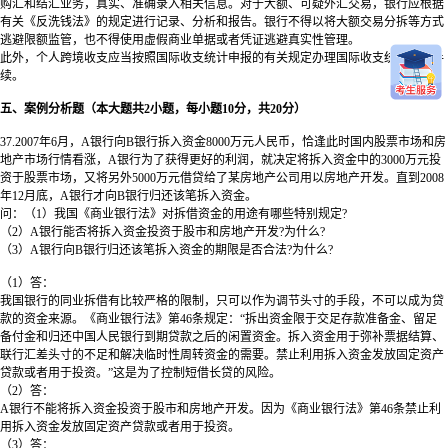
购汇和结汇业务，真实、准确录入相关信息。对于大额、可疑外汇交易，银行应根据
有关《反洗钱法》的规定进行记录、分析和报告。银行不得以将大额交易分拆等方式
逃避限额监管，也不得使用虚假商业单据或者凭证逃避真实性管理。
此外，个人跨境收支应当按照国际收支统计申报的有关规定办理国际收支统计申报手
续。
五、案例分析题（本大题共2小题，每小题10分，共20分）
37.2007年6月，A银行向B银行拆入资金8000万元人民币，恰逢此时国内股票市场和房
地产市场行情看涨，A银行为了获得更好的利润，就决定将拆入资金中的3000万元投
资于股票市场，又将另外5000万元借贷给了某房地产公司用以房地产开发。直到2008
年12月底，A银行才向B银行归还该笔拆入资金。
问：（1）我国《商业银行法》对拆借资金的用途有哪些特别规定?
（2）A银行能否将拆入资金投资于股市和房地产开发?为什么?
（3）A银行向B银行归还该笔拆入资金的期限是否合法?为什么?
（1）
答：
我国银行的同业拆借有比较严格的限制，只可以作为调节头寸的手段，不可以成为贷
款的资金来源。《商业银行法》第46条规定：“拆出资金限于交足存款准备金、留足
备付金和归还中国人民银行到期贷款之后的闲置资金。拆入资金用于弥补票据结算、
联行汇差头寸的不足和解决临时性周转资金的需要。禁止利用拆入资金发放固定资产
贷款或者用于投资。”这是为了控制短借长贷的风险。
（2）
答：
A银行不能将拆入资金投资于股市和房地产开发。因为《商业银行法》第46条禁止利
用拆入资金发放固定资产贷款或者用于投资。
（3）
答：