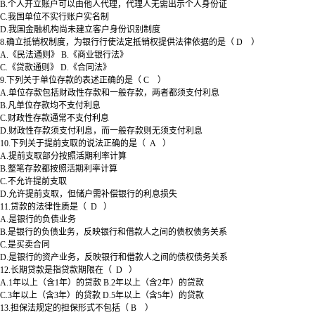
B.个人开立账户可以由他人代理，代理人无需出示个人身份证
C.我国单位不实行账户实名制
D.我国金融机构尚未建立客户身份识别制度
8.确立抵销权制度，为银行行使法定抵销权提供法律依据的是（ D ）
A.《民法通则》 B.《商业银行法》
C.《贷款通则》 D.《合同法》
9.下列关于单位存款的表述正确的是（ C ）
A.单位存款包括财政性存款和一般存款，两者都须支付利息
B.凡单位存款均不支付利息
C.财政性存款通常不支付利息
D.财政性存款须支付利息，而一般存款则无须支付利息
10.下列关于提前支取的说法正确的是（ A ）
A.提前支取部分按照活期利率计算
B.整笔存款都按照活期利率计算
C.不允许提前支取
D.允许提前支取，但储户需补偿银行的利息损失
11.贷款的法律性质是（ D ）
A.是银行的负债业务
B.是银行的负债业务，反映银行和借款人之间的债权债务关系
C.是买卖合同
D.是银行的资产业务，反映银行和借款人之间的债权债务关系
12.长期贷款是指贷款期限在（ D ）
A.1年以上（含1年）的贷款 B.2年以上（含2年）的贷款
C.3年以上（含3年）的贷款 D.5年以上（含5年）的贷款
13.担保法规定的担保形式不包括（ B ）