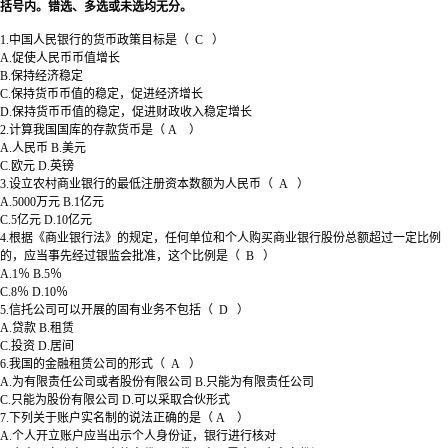
括号内。错选、多选或未选均无分。
1.中国人民银行的货币政策目标是（ C ）
A.促使人民币币值增长
B.保持经济稳定
C.保持货币币值的稳定，促进经济增长
D.保持货币币值的稳定，促进财政收入稳定增长
2.计算我国国库的存款货币是（ A ）
A.人民币 B.美元
C.欧元 D.英镑
3.设立农村商业银行的最低注册资本数额为人民币（ A ）
A.5000万元 B.1亿元
C.5亿元 D.10亿元
4.根据《商业银行法》的规定，任何单位和个人购买商业银行股份总额超过一定比例
的，应当事先经过银监会批准，这个比例是（ B ）
A.1％ B.5％
C.8％ D.10％
5.信托公司可以开展的固有业务不包括（ D ）
A.贷款 B.租赁
C.投资 D.居间
6.我国的金融租赁公司的形式（ A ）
A.为有限责任公司或者股份有限公司 B.只能为有限责任公司
C.只能为股份有限公司 D.可以采取合伙形式
7.下列关于账户实名制的说法正确的是（ A ）
A.个人开立账户应当出示个人身份证，银行进行核对