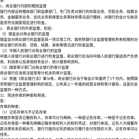
答：
1、商业银行内部的稽核监督
银行内部设有稽核部门和监察部门，专门负责对银行的存款业务、贷款业务、结算业
务、金融服务业务、信托业务和保管业务等财务情况进行稽核，对银行的会计与账目
是否符合国家规定进行检查。
2、 商业银行的外部监督，包括：
（l）银监会对商业银行的监督
银监会对商业银行的监督是其一项日常工作。国务院银行业监督管理机构有权随时对
商业银行的存款、贷款、结算、呆账等情况进行检查监督。
（2）中国人民银行对商业银行的监督
中国人民银行对商业银行进行检查监督。商业银行应当向中国人民银行报送资产负债
表、利润表以及其他财务会计、统计报表和资料。
（3）国家审计部门对商业银行的审计监督
商业银行应当依法接受审计机关的审计监督。
（4）依据《商业银行法》第56条，商业银行应当于每会计年度终了3个月内，按照国
务院银行业监督管理机构的规定，公布其上一年度的经营业绩和审计报告，这是社会
监督的一种方式。
32．简述存单的种类和用途。
答：
存单的种类：
（1）记名存单与不记名存单
根据存单是否记载权利人，存单可分为两种，一种是记名存单，一种是不记名存单。
记名存单是一种事先明确记载存单权利人的权利凭证：对银行来说，记名人为储蓄存
款法律关系的相对方，银行只能向记名的相对方履行支付存款的义务，记名存单可以
挂失。