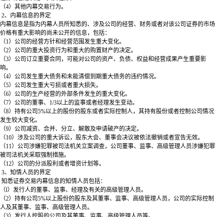
（4）其他内幕交易行为。
2、内幕信息的界定
内幕信息是指为内幕人员所知悉的、涉及公司的经营、财务或者对该公司证券的市场
价格有重大影响的尚未公开的信息，包括：
（1）公司的经营方针和经营范围发生重大变化。
（2）公司的重大投资行为和重大的购置财产的决定。
（3）公司订立重要合同，可能对公司的资产、负债、权益和经营成果产生重要影
响。
（4）公司发生重大债务和未能清偿到期重大债务的违约情况。
（5）公司发生重大亏损或者重大损失。
（6）公司的生产经营的外部条件发生的重大变化。
（7）公司的董事、1/3以上的监事或者经理发生变动。
（8）持有公司5%以上的股份的股东或者实际控制人，其持有股份或者控制公司情况
发生较大变化。
（9）公司减资、合并、分立、解散及申请破产的决定。
（10）涉及公司的重大诉讼，股东大会、董事会决议被依法撤销或者宣告无效。
（11）公司涉嫌犯罪被司法机关立案调查，公司董事、监事、高级管理人员涉嫌犯罪
被司法机关采取强制措施。
（12）公司的分派股利或者增资计划等。
3、知情人员的界定
知悉证券交易内幕信息的知情人员包括：
（l）发行人的董事、监事、经理及有关的高级管理人员。
（2）持有公司5%以上股份的股东及其董事、监事、高级管理人员，公司的实际控制
人及其董事、监事、高级管理人员。
（3）发行人控股的公司及其董事、监事、高级管理人员等。