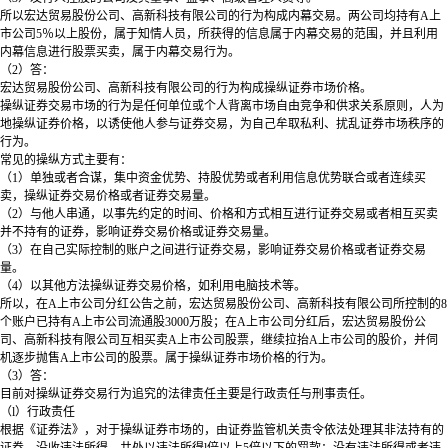
所以宏达贸易股份公司、高新科技有限公司的行为构成内幕交易。两公司均持有A上
市公司5％以上股份，属于知情人员，所获得的信息属于内幕交易的范围，并且利用
内幕信息进行股票买卖，属于内幕交易行为。
（2）答：
宏达贸易股份公司、高新科技有限公司的行为构成操纵证券市场价格。
操纵证券交易市场的行为是任何单位或个人背离市场自由竞争和供求关系原则，人为
地操纵证券价格，以诱使他人参与证券交易，为自己牟取私利、扰乱证券市场秩序的
行为。
常见的操纵方式主要有：
（1）单独或者合谋，集中资金优势、持股优势或者利用信息优势联合或者连续买
卖，操纵证券交易价格或者证券交易量。
（2）与他人串通，以事先约定的时间、价格和方式相互进行证券交易或者相互买卖
并不持有的证券，影响证券交易价格或证券交易量。
（3）在自己实际控制的账户之间进行证券交易，影响证券交易价格或者证券交易
量。
（4）以其他方法操纵证券交易价格，如利用电脑技术等。
所以，在A上市公司分红公告之前，宏达贸易股份公司、高新科技有限公司所控制的8
个账户已持有A上市公司流通股3000万股；在A上市公司分红后，宏达贸易股份公
司、高新科技有限公司互相买卖A上市公司股票，继续拉抬A上市公司的股价，并伺
机逐步抛售A上市公司的股票。属于操纵证券市场价格的行为。
（3）答：
目前对操纵证券交易行为追究的法律责任主要是行政责任与刑事责任。
（l）行政责任
根据《证券法》，对于操纵证券市场的，由证券监管机关责令依法处理其非法持有的