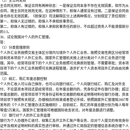
（2）主合同无效
主合同无效时，保证合同有两种状态：一是保证合同本身不存在无效因素，但作为从
合同，随主合同无效而无效。在这种情形下，担保人通常没有过错。二是保证合同自
身也存在无效因素。《担保法》司法解释区分上述两种情况，分别规定了责任规则：
第一，担保人无过错的，担保人不承担民事责任。
第二，担保人有过错的，担保人承担民事责任的部分，不应超过债务人不能清偿部分
的1/3。
36．试论我国对个人的外汇管理。
答：
（1）分类管理原则
个人外汇业务按照交易主体区分境内与境外个人外汇业务，按照交易性质区分经常项
目和资本项目个人外汇业务。国家外汇管理机关按上述分类对个人外汇业务进行管
理。其中，经常项目项下的个人外汇业务按照可兑换原则管理，不需要审批；资本项
目项下的个人外汇业务按照可兑换进程管理，逐步扩大个人资本项目外汇的自由兑换
范围。
（2）结汇、购汇年度总额控制
个人外汇收入可以自己保存，也可以向银行结汇。个人向银行结汇、购汇及对外支
付，不论是资本项目还是经常项目，在年度总额内的，凭身份证件在银行办理；超过
年度总额的，经常项目项下凭身份证和有交易额的相关证明等材料在银行办理，资本
项目项下按照有关规定，办理相应的核准或者登记手续，依照国家外汇管理局2007年
发布的《个人外汇管理办法实施细则》，目前结汇、购汇的年度总额分别为每人每年
等值5万美元。国家外汇管理局可根据国际收支状况，对年度总额进行调整。
（3）银行对个人的外汇业务监督
银行为个人办理外汇收付、结售汇及开立外汇账户等业务，应对个人提交的有效身份
证件及相关证明材料的真实性进行审核，并通过外汇局指定的管理信息系统办理个人