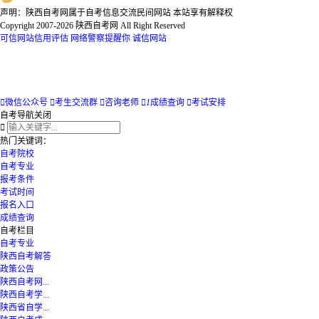
声明：陕西自考网属于自考信息交流民间网站 本站享有解释权
Copyright 2007-2026 陕西自考网 All Right Reserved
可信网站信用评估
网络警察提醒你
诚信网站

微信公众号

考生交流群

咨询老师

1
成绩查询

考试安排
自考导航
关闭

热门关键词：
自考院校
自考专业
报考条件
考试时间
报名入口
成绩查询
自考栏目
自考专业
陕西自考解答
政策公告
陕西自考网...
陕西自考学...
陕西省自学...