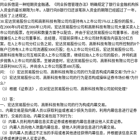
同业拆借是一种短期资金融通。《同业拆借管理办法》明确规定了银行业金融机构拆
入资金的最长期限为1年。A银行向B银行归还该笔拆入资金的期限已经超过了一年，
违反了上述规定。
38.宏达贸易股份公司和高新科技有限公司均是持有A上市公司5％以上股份的股东，
在2006年6月初至2006年12月间，宏达贸易股份公司和高新科技有限公司大量买卖A上
市公司的股票，在时间和数量方面予以配合，并由于宏达贸易股份公司董事长、总经
理兼任A上市公司董事长、总经理，可提前获得A上市公司财务报告内容及分红方
案，在A上市公司分红公告之前，宏达贸易股份公司、高新科技有限公司所控制的8个
账户已持有A上市公司流通股3000万股；在A上市公司分红后，宏达贸易股份公司、
高新科技有限公司互相买卖A上市公司股票，继续拉抬A上市公司的股价，并伺机逐
步抛售A上市公司的股票。至被调查时，宏达贸易股份公司、高新科技有限公司已非
法获利9682万元，并尚余A上市公司股票480万股。
问：（1）宏达贸易股份公司、高新科技有限公司的行为是否构成内幕交易?为什么?
（2）宏达贸易股份公司、高新科技有限公司的行为是否构成操纵证券市场价格?为什
么?
（3）根据《证券法》，应对宏达贸易股份公司、高新科技有限公司如何处理?
（1）
答：
一、宏达贸易股份公司、高新科技有限公司的行为构成内幕交易。
1、内幕交易是指内幕人员以获取利益或者减少损失为目的，利用内幕信息进行证券
发行、交易的活动。内幕交易包括下列行为：
（l）内幕人员利用内幕信息买卖证券或者根据内幕信息建议他人买卖证券。
（2）内幕人员向他人泄露内幕信息，使他人利用该信息进行内幕交易。
（3）非内幕人员通过不正当的手段或者其他途径获得内幕信息，并根据该信息买卖
证券或者建议他人买卖证券。