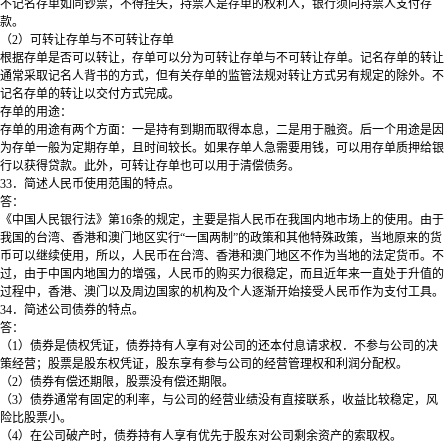
不记名存单如同钞票，不得挂失，持票人是存单的权利人，银行须向持票人支付存
款。
（2）可转让存单与不可转让存单
根据存单是否可以转让，存单可以分为可转让存单与不可转让存单。记名存单的转让
通常采取记名人背书的方式，但有关存单的监管法规对转让方式另有规定的除外。不
记名存单的转让以交付方式完成。
存单的用途：
存单的用途有两个方面：一是持有到期而取得本息，二是用于融资。后一个用途是因
为存单一般为定期存单，且时间较长。如果存单人急需要用钱，可以用存单质押给银
行以获得贷款。此外，可转让存单也可以用于清偿债务。
33．简述人民币使用范围的特点。
答：
《中国人民银行法》第16条的规定，主要是指人民币在我国内地市场上的使用。由于
我国的台湾、香港和澳门地区实行“一国两制”的政策和其他特殊政策，当地原来的货
币可以继续使用，所以，人民币在台湾、香港和澳门地区不作为当地的法定货币。不
过，由于中国内地国力的增强，人民币的购买力很稳定，而且近年来一直处于升值的
过程中，香港、澳门以及周边国家的机构及个人逐渐开始接受人民币作为支付工具。
34．简述公司债券的特点。
答：
（1）债券是债权凭证，债券持有人享有对公司的还本付息请求权．不参与公司的决
策经营；股票是股东权凭证，股东享有参与公司的经营管理权和利润分配权。
（2）债券有偿还期限，股票没有偿还期限。
（3）债券通常有固定的利率，与公司的经营业绩没有直接联系，收益比较稳定，风
险比股票小。
（4）在公司破产时，债券持有人享有优先于股东对公司剩余资产的索取权。