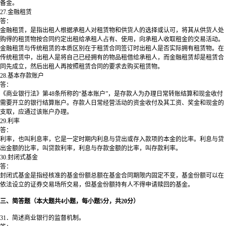
备金。
27.金融租赁
答：
金融租赁，是指出租人根据承租人对租赁物和供货人的选择或认可，将其从供货人处
购得的租赁物按合同约定出租给承租人占有、使用，向承租人收取租金的交易活动。
金融租赁与传统租赁的本质区别在于租赁合同签订时出租人是否实际拥有租赁物。在
传统租赁中，出租人是将自己已经拥有的物品租借给承租人，而金融租赁却是租赁合
同先成立，然后出租人再按照租赁合同的要求去购买租赁物。
28.基本存款账户
答：
《商业银行法》第48条所称的“基本账户”，是存款人为办理日常转账结算和现金收付
需要开立的银行结算账户。存款人日常经营活动的资金收付及其工资、奖金和现金的
支取，应通过该账户办理。
29.利率
答：
利率，也叫利息率，它是一定时期内利息与贷出或存入款项的本金的比率。利息与贷
出金额的比率，叫贷款利率，利息与存款金额的比率，叫存款利率。
30.封闭式基金
答：
封闭式基金是指经核准的基金份额总额在基金合同期限内固定不变，基金份额可以在
依法设立的证券交易场所交易，但基金份额持有人不得申请赎回的基金。
三、简答题（本大题共4小题，每小题5分，共20分）
31．简述商业银行的监督机制。