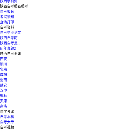
陕西学前师...
陕西自考报名报考
自考报名
考试须知
查询打印
自考资料
自考毕业论文
陕西自考历...
陕西自考复...
历年真题2
陕西自考资讯
西安
铜川
宝鸡
咸阳
渭南
延安
汉中
榆林
安康
商洛
自学考试
自考本科
自考大专
自考视频