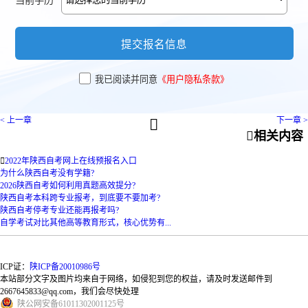
提交报名信息
我已阅读并同意
《用户隐私条款》
< 上一章
下一章 >


相关内容

2022年陕西自考网上在线预报名入口
为什么陕西自考没有学籍?
2026陕西自考如何利用真题高效提分?
陕西自考本科跨专业报考，到底要不要加考?
陕西自考停考专业还能再报考吗?
自学考试对比其他高等教育形式，核心优势有...
ICP证：
陕ICP备20010986号
本站部分文字及图片均来自于网络，如侵犯到您的权益，请及时发送邮件到
2667645833@qq.com，我们会尽快处理
陕
公网安备
61011302001125
号