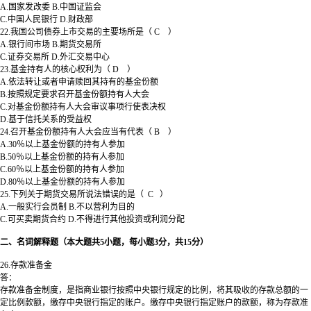
A.国家发改委 B.中国证监会
C.中国人民银行 D.财政部
22.我国公司债券上市交易的主要场所是（ C ）
A.银行间市场 B.期货交易所
C.证券交易所 D.外汇交易中心
23.基金持有人的核心权利为（ D ）
A.依法转让或者申请赎回其持有的基金份额
B.按照规定要求召开基金份额持有人大会
C.对基金份额持有人大会审议事项行使表决权
D.基于信托关系的受益权
24.召开基金份额持有人大会应当有代表（ B ）
A.30％以上基金份额的持有人参加
B.50％以上基金份额的持有人参加
C.60％以上基金份额的持有人参加
D.80％以上基金份额的持有人参加
25.下列关于期货交易所说法错误的是（ C ）
A.一般实行会员制 B.不以营利为目的
C.可买卖期货合约 D.不得进行其他投资或利润分配
二、名词解释题（本大题共5小题，每小题3分，共15分）
26.存款准备金
答：
存款准备金制度，是指商业银行按照中央银行规定的比例，将其吸收的存款总额的一
定比例款额，缴存中央银行指定的账户。缴存中央银行指定账户的款额，称为存款准