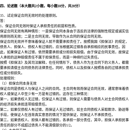
四、论述题（本大题共2小题，每小题10分，共20分）
35．试论保证合同无效时的处理原则。
答：
1、保证合同无效时保证人承担责任的前提和性质。
保证合同无效有两种情形：一是保证合同本身由于违反的法律的强制性规定或诚实信
用原则而无效；二是主合同无效，导致作为从合同的保证合同无效。
保证合同无效并不意味着保证人就不需要承担责任了。按照我国《担保法》的规定，
债务人、担保人、债权人有过错的，应当根据其过错各自承担相应的民事责任。因
此，如果保证人有过错，依然需要承担或分担损失赔偿。由于保证合同无效，故保证
人承担的这种赔偿责任不属于担保责任，而是一种缔约过失责任。
按照《担保法》及其司法解释，在任何情形下，债务人作为主合同下的义务人，都需
要承担清偿主合同债务的法律责任。同时，债权人以及担保人按照各自的过错承担责
任或分担损失。
处理规则：
（1）担保合同本身无效
保证合同是债权人与保证人之间的合同。主合同有效而保证合同无效，通常意味着债
权人或保证人中至少有一方是有过错的。这存在三种情况：
第一，如果债权人无过错，仅保证人有过错，则保证人需要与债务人对主合同债权人
的经济损失承担连带赔偿责任。
第二，如果仅债权人有过错，而保证人无过错的，如主合同债权人采取欺诈、胁迫等
手段，使保证人在违背真实意思的情况下提供保证，则保证人不承担责任。
第三，如果债权人、担保人都有过错的，各承担一部分责任，其中，担保人承担民事
责任的部分不成超过债务人不能清偿部分的1/2。