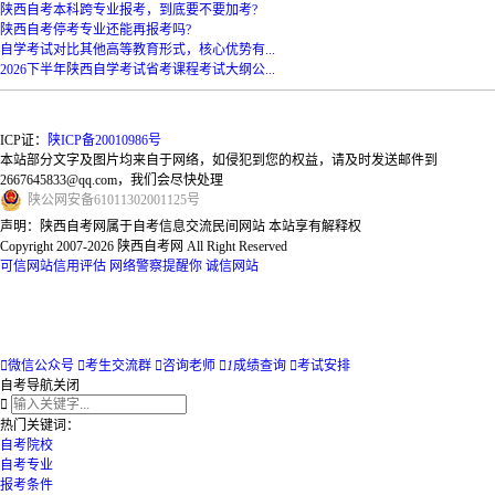
陕西自考本科跨专业报考，到底要不要加考?
陕西自考停考专业还能再报考吗?
自学考试对比其他高等教育形式，核心优势有...
2026下半年陕西自学考试省考课程考试大纲公...
ICP证：
陕ICP备20010986号
本站部分文字及图片均来自于网络，如侵犯到您的权益，请及时发送邮件到
2667645833@qq.com，我们会尽快处理
陕
公网安备
61011302001125
号
声明：陕西自考网属于自考信息交流民间网站 本站享有解释权
Copyright 2007-2026 陕西自考网 All Right Reserved
可信网站信用评估
网络警察提醒你
诚信网站

微信公众号

考生交流群

咨询老师

1
成绩查询

考试安排
自考导航
关闭

热门关键词：
自考院校
自考专业
报考条件