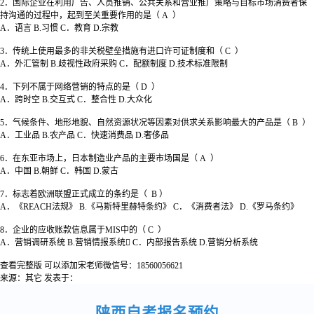
2．国际企业在利用广告、人员推销、公共关系和营业推广策略与目标市场消费者保
持沟通的过程中，起到至关重要作用的是（ A ）
A．语言 B.习惯 C．教育 D.宗教
3．传统上使用最多的非关税壁垒措施有进口许可证制度和（ C ）
A．外汇管制 B.歧视性政府采购 C．配额制度 D.技术标准限制
4．下列不属于网络营销的特点的是（ D ）
A．跨时空 B.交互式 C．整合性 D.大众化
5．气候条件、地形地貌、自然资源状况等因素对供求关系影响最大的产品是（ B ）
A．工业品 B.农产品 C．快速消费品 D.奢侈品
6．在东亚市场上，日本制造业产品的主要市场国是（ A ）
A．中国 B.朝鲜 C．韩国 D.蒙古
7．标志着欧洲联盟正式成立的条约是（ B ）
A．《REACH法规》 B.《马斯特里赫特条约》 C．《消费者法》 D.《罗马条约》
8．企业的应收账款信息属于MIS中的（ C ）
A．营销调研系统 B.营销情报系统 C．内部报告系统 D.营销分析系统
查看完整版 可以添加宋老师微信号：18560056621
来源：其它
发表于：
陕西自考报名预约