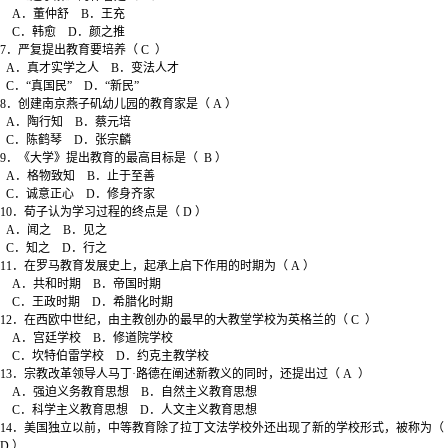
A．董仲舒 B．王充
C．韩愈 D．颜之推
7．严复提出教育要培养（ C ）
A．真才实学之人 B．变法人才
C．“真国民” D．“新民”
8．创建南京燕子矶幼儿园的教育家是（ A ）
A．陶行知 B．蔡元培
C．陈鹤琴 D．张宗麟
9．《大学》提出教育的最高目标是（ B ）
A．格物致知 B．止于至善
C．诚意正心 D．修身齐家
10．荀子认为学习过程的终点是（ D ）
A．闻之 B．见之
C．知之 D．行之
11．在罗马教育发展史上，起承上启下作用的时期为（ A ）
A．共和时期 B．帝国时期
C．王政时期 D．希腊化时期
12．在西欧中世纪，由主教创办的最早的大教堂学校为英格兰的（ C ）
A．宫廷学校 B．修道院学校
C．坎特伯雷学校 D．约克主教学校
13．宗教改革领导人马丁·路德在阐述新教义的同时，还提出过（ A ）
A．强迫义务教育思想 B．自然主义教育思想
C．科学主义教育思想 D．人文主义教育思想
14．美国独立以前，中等教育除了拉丁文法学校外还出现了新的学校形式，被称为（
D ）