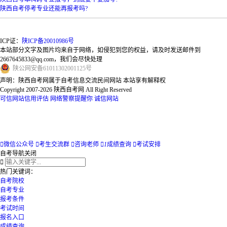
陕西自考停考专业还能再报考吗?
ICP证：
陕ICP备20010986号
本站部分文字及图片均来自于网络，如侵犯到您的权益，请及时发送邮件到
2667645833@qq.com，我们会尽快处理
陕
公网安备
61011302001125
号
声明：陕西自考网属于自考信息交流民间网站 本站享有解释权
Copyright 2007-2026 陕西自考网 All Right Reserved
可信网站信用评估
网络警察提醒你
诚信网站

微信公众号

考生交流群

咨询老师

1
成绩查询

考试安排
自考导航
关闭

热门关键词：
自考院校
自考专业
报考条件
考试时间
报名入口
成绩查询