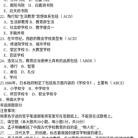
A．东林书院 B．岳麓书院
C．嵩阳书院 D．白鹿洞书院
E．应天府书院
22．陶行知“生活教育”思想体系包括（ ACD）
A．生活即教育 B．教育即生活
C．社会即学校 D．教学做合一
E．手脑并用
23．在中世纪，西欧的教会学校类型有（ ACD）
A．修道院学校 B．城市学校
C．堂区学校 D．大教堂学校
E．宫廷学校
24．洛克认为，教育应当使绅士具有的品质包括（ ABDE ）
A．德行 B．智慧
C．虔信 D．礼仪
E．学问
25.1886年，日本政府制定了包括各方面内容的《学校令》，主要有（ ABCE）
A．小学校令 B．中学校令
C．师范学校令 D．职业学校令
E．帝国大学令
非选择题部分
注意事项：
用黑色字迹的签字笔或钢笔将答案写在答题纸上，不能答在试题卷上。
三、填空题（本大题共10小题，每小题1分，共10分）
26．孟子明确概括了中国古代学校教育的目的是__“明人伦”_。
27．____汉代太学___的创建，标志着我国封建官学制度的建立。