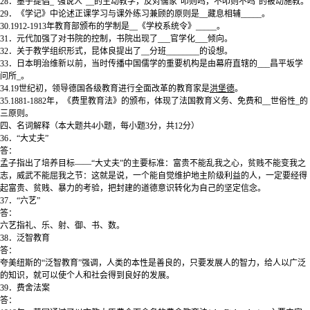
28．墨子提倡_“强说人”__的主动教学，反对儒家“叩则鸣，不叩则不鸣”的被动施教。
29．《学记》中论述正课学习与课外练习兼顾的原则是__藏息相辅_____。
30.1912-1913年教育部颁布的学制是__《学校系统令》_____。
31．元代加强了对书院的控制，书院出现了___官学化___倾向。
32．关于教学组织形式，昆体良提出了__分班________的设想。
33．日本明治维新以前，当时传播中国儒学的重要机构是由幕府直辖的___昌平坂学
问所_。
34.19世纪初，领导德国各级教育进行全面改革的教育家是
洪堡德
。
35.1881-1882年，《费里教育法》的颁布，体现了法国教育义务、免费和__世俗性_的
三原则。
四、名词解释（本大题共4小题，每小题3分，共12分）
36．“大丈夫”
答：
孟子指出了培养目标——“大丈夫”的主要标准：富贵不能乱我之心，贫贱不能变我之
志，威武不能屈我之节：这就是说，一个能自觉维护地主阶级利益的人，一定要经得
起富贵、贫贱、暴力的考验，把封建的道德意识转化为自己的坚定信念。
37．“六艺”
答：
六艺指礼、乐、射、御、书、数。
38．泛智教育
答：
夸美纽斯的“泛智教育”强调，人类的本性是善良的，只要发展人的智力，给人以广泛
的知识，就可以使个人和社会得到良好的发展。
39．费舍法案
答：