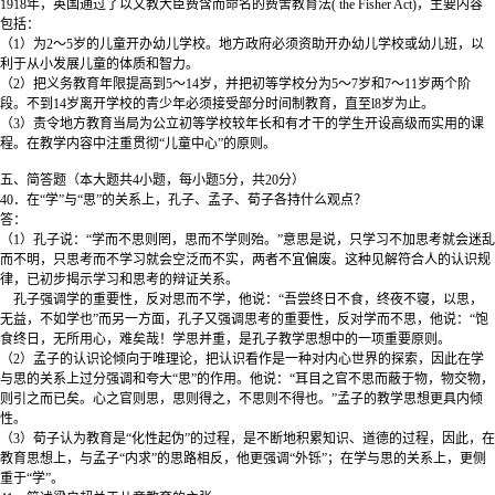
1918年，英国通过了以文教大臣费含而命名的费舍教育法( the Fisher Act)，主要内容
包括：
（1）为2～5岁的儿童开办幼儿学校。地方政府必须资助开办幼儿学校或幼儿班，以
利于从小发展儿童的体质和智力。
（2）把义务教育年限提高到5～14岁，并把初等学校分为5～7岁和7～11岁两个阶
段。不到14岁离开学校的青少年必须接受部分时间制教育，直至l8岁为止。
（3）责令地方教育当局为公立初等学校较年长和有才干的学生开设高级而实用的课
程。在教学内容中注重贯彻“儿童中心”的原则。
五、简答题（本大题共4小题，每小题5分，共20分）
40．在“学”与“思”的关系上，孔子、孟子、荀子各持什么观点？
答：
（1）孔子说：“学而不思则罔，思而不学则殆。”意思是说，只学习不加思考就会迷乱
而不明，只思考而不学习就会空泛而不实，两者不宜偏废。这种见解符合人的认识规
律，已初步揭示学习和思考的辩证关系。
孔子强调学的重要性，反对思而不学，他说：“吾尝终日不食，终夜不寝，以思，
无益，不如学也”而另一方面，孔子又强调思考的重要性，反对学而不思，他说：“饱
食终日，无所用心，难矣哉！学思并重，是孔子教学思想中的一项重要原则。
（2）孟子的认识论倾向于唯理论，把认识看作是一种对内心世界的探索，因此在学
与思的关系上过分强调和夸大“思”的作用。他说：“耳目之官不思而蔽于物，物交物，
则引之而已矣。心之官则思，思则得之，不思则不得也。”孟子的教学思想更具内倾
性。
（3）荀子认为教育是“化性起伪”的过程，是不断地积累知识、道德的过程，因此，在
教育思想上，与孟子“内求”的思路相反，他更强调“外铄”；在学与思的关系上，更侧
重于“学”。