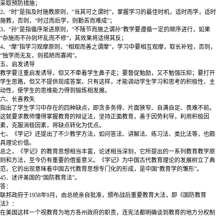
采取预防措施；
2、“时”是指及时施教原则，“当其可之谓时”，掌握学习的最佳时机，适时而学，适时
施教，否则，“时过而后学，则勤苦而难成”；
3、“孙”是指循序渐进原则，“不陵节而施之谓孙”教学要遵循一定的顺序进行，如果
“杂施而不孙则坏乱而不修”，其效果将适得其反；
4、“摩”指学习观摩原则，“相观而善之谓摩”，学习中要相互观摩，取长补短，否则，
“独学而无友，则孤陋而寡闻”。
五、启发诱导
教学要注重启发诱导，但又不牵着学生鼻子走；要督促勉励，又不勉强压抑；要打开
学生思路，但又不提供现成答案，只有这样，才能调动学生学习和思考的积极性、主
动性，使学生的思维能力得到锻炼相发展。
六、长善救失
指出了学生学习中存在的四种缺点，即贪多务得、片面狭窄、自满自足、畏难不前。
这就要求教师懂得掌握教育的辩证法，坚持正面教育，善于因势利导，利用积极因
素，克服消极因素，将缺点转化为优点。
七、《学记》还提出了不少教学方法，如问答法、讲解法、练习法、类比法等，也颇
具理论价值。
总之，《学记》的教育思想相当丰富，论述相当深刻，它所提出的一系列教育教学原
则和方法，至今仍有重要的借鉴意义。《学记》为中国古代教育理论的发展树立了典
范，它的出现意味着中国古代教育思想专门化的形成，是中国“教育学的雏形”。
45．述评美国的“国防教育法”。
答：
联邦政府于1958年9月，由总统亲自批准，颁布战后重要教育大法，即《国防教育
法》：
在美国这样一个视教育为地方各州政府的职责，连宪法都明确谈到教育的地方分权制