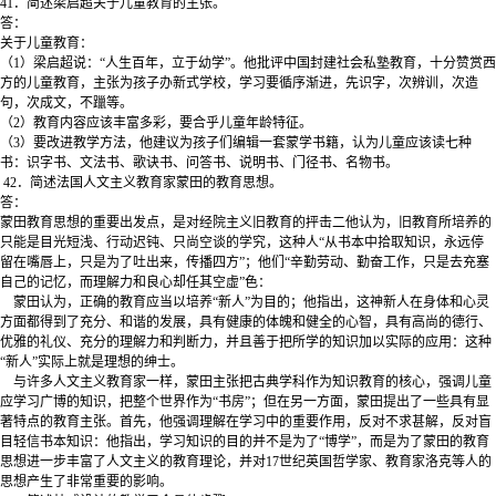
41．简述梁启超关于儿童教育的主张。
答：
关于儿童教育：
（1）梁启超说：“人生百年，立于幼学”。他批评中国封建社会私塾教育，十分赞赏西
方的儿童教育，主张为孩子办新式学校，学习要循序渐进，先识字，次辨训，次造
句，次成文，不躐等。
（2）教育内容应该丰富多彩，要合乎儿童年龄特征。
（3）要改进教学方法，他建议为孩子们编辑一套蒙学书籍，认为儿童应该读七种
书：识字书、文法书、歌诀书、问答书、说明书、门径书、名物书。
42．简述法国人文主义教育家蒙田的教育思想。
答：
蒙田教育思想的重要出发点，是对经院主义旧教育的抨击二他认为，旧教育所培养的
只能是目光短浅、行动迟钝、只尚空谈的学究，这种人“从书本中拾取知识，永远停
留在嘴唇上，只是为了吐出来，传播四方”；他们“辛勤劳动、勤奋工作，只是去充塞
自己的记忆，而理解力和良心却任其空虚”色：
蒙田认为，正确的教育应当以培养“新人”为目的；他指出，这神新人在身体和心灵
方面都得到了充分、和谐的发展，具有健康的体魄和健全的心智，具有高尚的德行、
优雅的礼仪、充分的理解力和判断力，并且善于把所学的知识加以实际的应用：这种
“新人”实际上就是理想的绅士。
与许多人文主义教育家一样，蒙田主张把古典学科作为知识教育的核心，强调儿童
应学习广博的知识，把整个世界作为“书房”；但在另一方面，蒙田提出了一些具有显
著特点的教育主张。首先，他强调理解在学习中的重要作用，反对不求甚解，反对盲
目轻信书本知识：他指出，学习知识的目的并不是为了“博学”，而是为了蒙田的教育
思想进一步丰富了人文主义的教育理论，并对17世纪英国哲学家、教育家洛克等人的
思想产生了非常重要的影响。