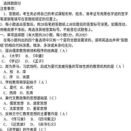
选择题部分
注意事项：
1．答题前，考生务必将自己的考试课程名称、姓名、准考证号用黑色字迹的签字
笔或钢笔填写在答题纸规定的位置上。
2．每小题选出答案后，用2B铅笔把答题纸上对应题目的答案标号涂黑。如需改动，
用橡皮擦干净后，再选涂其他答案标号。不能答在试题卷上。
一、单项选择题（本大题共20小题，每小题1分，共20分）
在每小题列出的四个备选项中只有一个是符合题目要求的，请将其选出并将“答题
纸”的相应代码涂黑。错涂、多涂或未涂均无分。
1．提出儒家教育纲领和程序的经典是（ A ）
A．《大学》 B．《中庸》
C．《学记》 D．《孟子》
2．原为养马、习武场所，后成为夏代发展完备的军体性质的教育机构的是（ A ）
A．校 B．庠
C．序 D．米廪
3．学校教育萌芽起始于（ A ）
A．夏代 B．商代
C．西周 D．东周
4．秦代文教政策的思想基础是（ C ）
A．儒家思想 B．道家思想
C．法家思想 D．墨家思想
5．反映王守仁教育思想的主要著作是（ A ）
A．《传习录》 B．《四书集注》
C．《近思录》 D．《尚书引义》
6．《进学解》的作者是（ C ）