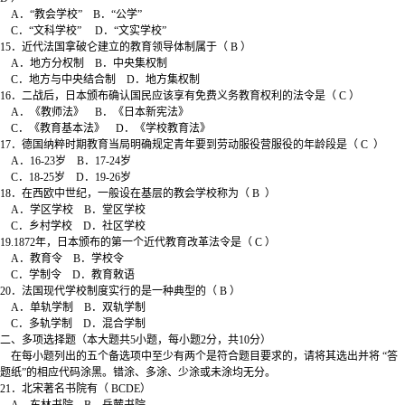
A．“教会学校” B．“公学”
C．“文科学校” D．“文实学校”
15．近代法国拿破仑建立的教育领导体制属于（ B ）
A．地方分权制 B．中央集权制
C．地方与中央结合制 D．地方集权制
16．二战后，日本颁布确认国民应该享有免费义务教育权利的法令是（ C ）
A．《教师法》 B．《日本新宪法》
C．《教育基本法》 D．《学校教育法》
17．德国纳粹时期教育当局明确规定青年要到劳动服役营服役的年龄段是（ C ）
A．16-23岁 B．17-24岁
C．18-25岁 D．19-26岁
18．在西欧中世纪，一般设在基层的教会学校称为（ B ）
A．学区学校 B．堂区学校
C．乡村学校 D．社区学校
19.1872年，日本颁布的第一个近代教育改革法令是（ C ）
A．教育令 B．学校令
C．学制令 D．教育敕语
20．法国现代学校制度实行的是一种典型的（ B ）
A．单轨学制 B．双轨学制
C．多轨学制 D．混合学制
二、多项选择题（本大题共5小题，每小题2分，共10分）
在每小题列出的五个备选项中至少有两个是符合题目要求的，请将其选出并将 “答
题纸”的相应代码涂黑。错涂、多涂、少涂或未涂均无分。
21．北宋著名书院有（ BCDE）