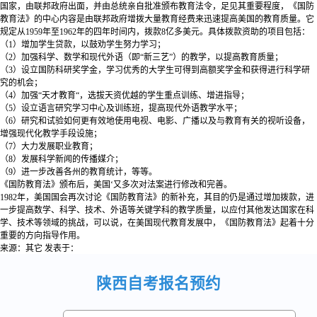
国家，由联邦政府出面，并由总统亲自批准颁布教育法令，足见其重要程度，《国防
教育法》的中心内容是由联邦政府增拨大量教育经费来迅速提高美国的教育质量。它
规定从1959年至1962年的四年时间内，拨款8亿多美元。具体拨款资助的项目包括：
（1）增加学生贷款，以鼓劝学生努力学习；
（2）加强科学、数学和现代外语（即“新三艺”）的教学，以提高教育质量；
（3）设立国防科研奖学金，学习优秀的大学生可得到高额奖学金和获得进行科学研
究的机会；
（4）加强“天才教育“，选拔天资优越的学生重点训练、增进指导；
（5）设立语言研究学习中心及训练班，提高现代外语教学水平；
（6）研究和试验如何更有效地使用电视、电影、广播以及与教育有关的视听设备，
增强现代化教学手段设施；
（7）大力发展职业教育；
（8）发展科学新闻的传播媒介；
（9）进一步改善各州的教育统计，等等。
《国防教育法》颁布后，美国‘又多次对法案进行修改和完善。
1982年，美国国会再次讨论《国防教育法》的新补充，其目的仍是通过增加拨款，进
一步提高数学、科学、技术、外语等关键学科的教学质量，以应付其他发达国家在科
学、技术等领域的挑战，可以说，在美国现代教育发展中，《国防教育法》起着十分
重要的方向指导作用。
来源：其它
发表于：
陕西自考报名预约