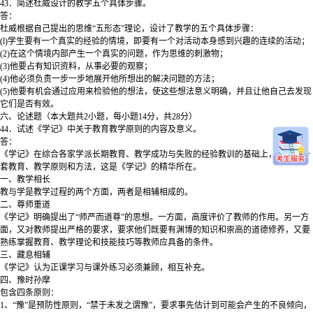
43．简述杜威设计的教学五个具体步骤。
答：
杜威根据自己提出的思维“五形态”理论，设计了教学的五个具体步骤：
(l)学生要有一个真实的经验的情境，即要有一个对活动本身感到兴趣的连续的活动；
(2)在这个情境内部产生一个真实的问题，作为思维的刺激物；
(3)他要占有知识资料，从事必要的观察；
(4)他必须负责一步一步地展开他所想出的解决问题的方法；
(5)他要有机会通过应用来检验他的想法，使这些想法意义明确，并且让他自己去发现
它们是否有效。
六、论述题（本大题共2小题，每小题14分，共28分）
44．试述《学记》中关于教育教学原则的内容及意义。
答：
《学记》在综合各家学派长期教育、教学成功与失败的经验教训的基础上，总结了一
套教育、教学原则和方法，这是《学记》的精华所在。
一、教学相长
教与学是教学过程的两个方面，两者是相辅相成的。
二、尊师重道
《学记》明确提出了“师严而道尊”的思想。一方面，高度评价了教师的作用。另一方
面，又对教师提出严格的要求，要求他们既要有渊博的知识和崇高的道德修养，又要
熟练掌握教育、教学理论和技能技巧等教师应具备的条件。
三、藏息相辅
《学记》认为正课学习与课外练习必须兼顾，相互补充。
四、豫时孙摩
包含四条原则：
1、“豫”是预防性原则，“禁于未发之谓豫”，要求事先估计到可能会产生的不良倾向，