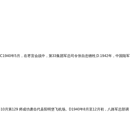
1940年5月，在枣宜会战中，第33集团军总司令张自忠牺牲;D.1942年，中国陆军
10月第129 师成功袭击代县阳明堡飞机场。D1940年8月至12月初，八路军总部调