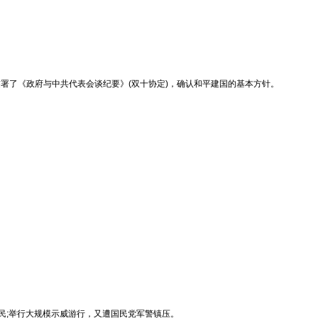
日签署了《政府与中共代表会谈纪要》(双十协定)，确认和平建国的基本方针。
市民;举行大规模示威游行，又遭国民党军警镇压。