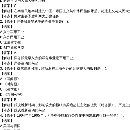
D.封建主义与人民大众的矛盾
【答案】C
【解析】在半殖民地半封建的中国，帝国主义与中华民族的矛盾、封建主义与人民大
【考点】两对主要矛盾和两大历史任务
2.【题干】洋务派最早从事的洋务事业是( )。
【选项】
A.兴办军用工业
B.兴办民用工业
C.派遣留学生
D.创立新式学堂
【答案】A
【解析】洋务派最早兴办的洋务事业是军用工业。
【考点】洋务运动的兴起
3.【题干】戊戌维新时期，维新派在上海创办的影响较大的报刊是( )。
【选项】
A.《国闻报》
B.《时务报》
C.《强学报》
D.《万国公报》
【答案】B
【解析】戊戌维新时期，影响较大的报纸有梁启超任主笔的上海《时务报》、严复主
【考点】戊戌维新运动的兴起
4.【题干】1904年至1905年，为争夺侵略权益公然在中国东北进行战争的是( )。
【选项】
A.美国与俄国