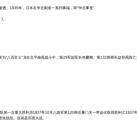
。1935年，日本在华北制造一系列事端，即“华北事变”
 )。
为“八百壮士”;B在北平南苑战斗中，第29军副军长佟麟阁、第132师师长赵登禹阵亡;C
一次重大胜利;B1937年10月八路军第120师在雁门关一带设伏取得胜利;C1937年
的进攻战役。这就是百团大战。