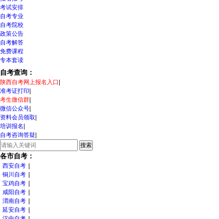
考试安排
自考专业
自考院校
政策公告
自考解答
免费课程
专本套读
自考查询：
陕西自考网上报名入口
|
准考证打印
|
考生微信群
|
微信公众号
|
资料会员领取
|
培训报名
|
自考咨询答疑
|
各市自考：
西安自考
|
铜川自考
|
宝鸡自考
|
咸阳自考
|
渭南自考
|
延安自考
|
汉中自考
|