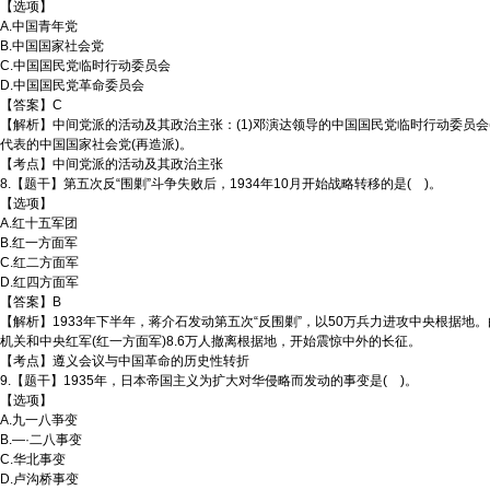
【选项】
A.中国青年党
B.中国国家社会党
C.中国国民党临时行动委员会
D.中国国民党革命委员会
【答案】C
【解析】中间党派的活动及其政治主张：(1)邓演达领导的中国国民党临时行动委员会(第三
代表的中国国家社会党(再造派)。
【考点】中间党派的活动及其政治主张
8.【题干】第五次反“围剿”斗争失败后，1934年10月开始战略转移的是( )。
【选项】
A.红十五军团
B.红一方面军
C.红二方面军
D.红四方面军
【答案】B
【解析】1933年下半年，蒋介石发动第五次“反围剿”，以50万兵力进攻中央根据地
机关和中央红军(红一方面军)8.6万人撤离根据地，开始震惊中外的长征。
【考点】遵义会议与中国革命的历史性转折
9.【题干】1935年，日本帝国主义为扩大对华侵略而发动的事变是( )。
【选项】
A.九一八亊变
B.—·二八事变
C.华北事变
D.卢沟桥事变