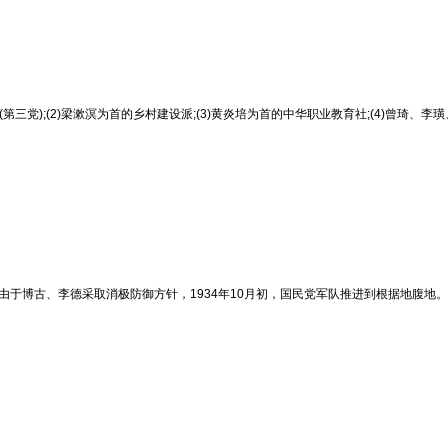
党);(2)梁漱溟为首的乡村建设派;(3)黄炎培为首的中华职业教育社;(4)曾琦、李
。由于博古、李德采取消极防御方针，1934年10月初，国民党军队推进到根据地腹地。