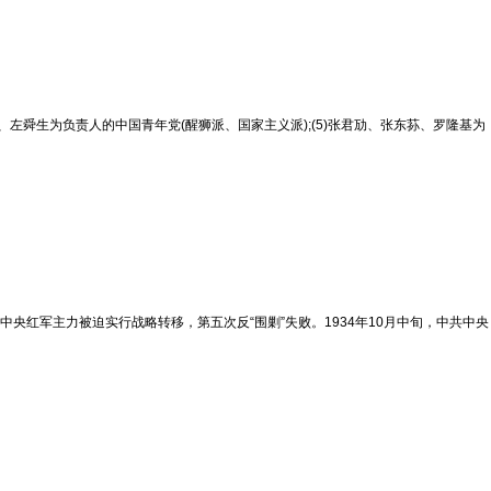
璜、左舜生为负责人的中国青年党(醒狮派、国家主义派);(5)张君劢、张东荪、罗隆基为
中央红军主力被迫实行战略转移，第五次反“围剿”失败。1934年10月中旬，中共中央