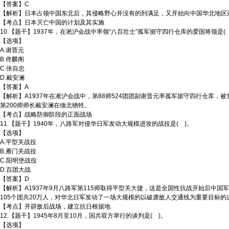
【答案】C
【解析】日本占领中国东北后，其侵略野心并没有的到满足，又开始向中国华北地区渗透
【考点】日本灭亡中国的计划及其实施
10.【题干】1937年，在淞沪会战中率领“八百壮士”孤军据守四行仓库的爱国将领是(
【选项】
A.谢晋元
B.佟麟阁
C.张自忠
D.戴安澜
【答案】A
【解析】A1937年在凇沪会战中，第88师524团团副谢晋元率孤军据守四行仓库，被誉
第200师师长戴安澜在缅北牺牲。
【考点】战略防御阶段的正面战场
11.【题干】1940年，八路军对侵华日军发动大规模进攻的战役是( )。
【选项】
A.平型关战役
B.雁门关战役
C.阳明堡战役
D.百团大战
【答案】D
【解析】A1937年9月八路军第115师取得平型关大捷，这是全国性抗战开始后中国军队第
105个团共20万人，对华北日军发动了一场大规模的以破袭敌人交通线为重要目标
【考点】开辟敌后战场，建立抗日根据地
12.【题干】1945年8月至10月，国共双方举行的谈判是( )。
【选项】