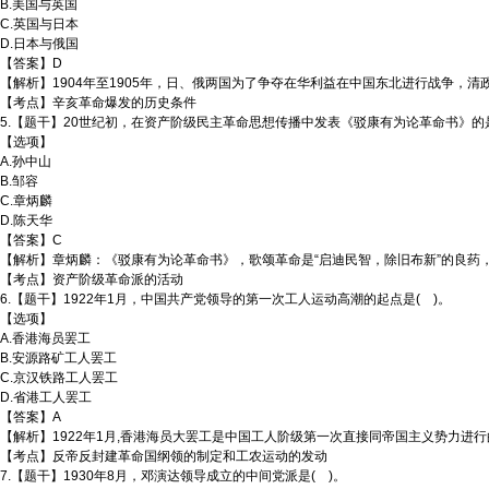
B.美国与英国
C.英国与日本
D.日本与俄国
【答案】D
【解析】1904年至1905年，日、俄两国为了争夺在华利益在中国东北进行战争，清政
【考点】辛亥革命爆发的历史条件
5.【题干】20世纪初，在资产阶级民主革命思想传播中发表《驳康有为论革命书》的是
【选项】
A.孙中山
B.邹容
C.章炳麟
D.陈天华
【答案】C
【解析】章炳麟：《驳康有为论革命书》，歌颂革命是“启迪民智，除旧布新”的良药
【考点】资产阶级革命派的活动
6.【题干】1922年1月，中国共产党领导的第一次工人运动高潮的起点是( )。
【选项】
A.香港海员罢工
B.安源路矿工人罢工
C.京汉铁路工人罢工
D.省港工人罢工
【答案】A
【解析】1922年1月,香港海员大罢工是中国工人阶级第一次直接同帝国主义势力进
【考点】反帝反封建革命国纲领的制定和工农运动的发动
7.【题干】1930年8月，邓演达领导成立的中间党派是( )。