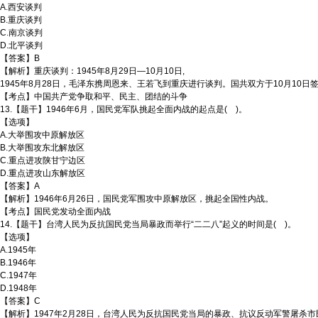
A.西安谈判
B.重庆谈判
C.南京谈判
D.北平谈判
【答案】B
【解析】重庆谈判：1945年8月29日—10月10日,
1945年8月28日，毛泽东携周恩来、王若飞到重庆进行谈判。国共双方于10月10
【考点】中国共产党争取和平、民主、团结的斗争
13.【题干】1946年6月，国民党军队挑起全面内战的起点是( )。
【选项】
A.大举围攻中原解放区
B.大举围攻东北解放区
C.重点进攻陕甘宁边区
D.重点进攻山东解放区
【答案】A
【解析】1946年6月26日，国民党军围攻中原解放区，挑起全国性内战。
【考点】国民党发动全面内战
14.【题干】台湾人民为反抗国民党当局暴政而举行“二二八”起义的时间是( )。
【选项】
A.1945年
B.1946年
C.1947年
D.1948年
【答案】C
【解析】1947年2月28日，台湾人民为反抗国民党当局的暴政、抗议反动军警屠杀