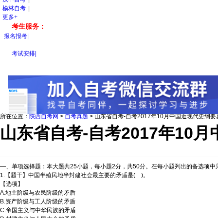
榆林自考
|
更多+
考生服务：
报名报考
|
考试安排
|
所在位置：
陕西自考网
>
自考真题
>
山东省自考-自考2017年10月中国近现代史纲
山东省自考-自考2017年1
—、单项选择题：本大题共25小题，每小题2分，共50分。在每小题列出的备选项
1.【题干】中国半殖民地半封建社会最主要的矛盾是( )。
【选项】
A.地主阶级与农民阶级的矛盾
B.资产阶级与工人阶级的矛盾
C.帝国主义与中华民族的矛盾