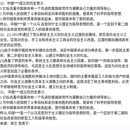
32、中国***成立的历史意义:
1.它标志着中国革命有一个先进的爱国政党作为凝聚自己力量的领导核心;
2.为中国人民指明了斗争目标和走向革命胜利的道路，使其有了科学的指导思想;
3.将中国革命和世界革命联系起来，使中国革命有了新的前途。
所以，中国***是一个以马 克思列宁主义理论为指导思想的党，是一个区别于第二国
际社会改良党的新型工人阶级革命政党。
33、(1) 1953年通过了党从新民主主义向社会主义过渡的总路线，即实现社会主义工
业化，实现对农业、手工业和资本主义工商业的社会主义改造。过渡时期总路线具有
历史的必然性。
(2)由于中国半殖民地半封建社会性质，决定中国革命必须分两步走。第一步是民主革
命，第二步是社会主义革命，以建立中国社会主义的社会。
(3)具备了转变的条件。新民主主义都具有社会主义因素，如中国***的政治领导、国
营经济的领导地位、马克思主义在思想文化领域中的指导地位等等。这些为向社会主
义转变创造了必要的条件。
(4)中国革命在全国胜利并解决土地问题之后，国内的主要矛盾是工人阶级与资产阶级
之间、社会主义道路与资本主义道路之间的矛盾。这就决定了民主革命胜利后，必须
不停顿地转变为社会主义革命，建立社会主义制度。
32、 中国***成立的历史意义: .
1.它标志着中国革命有一个先进的爱国政党作为凝聚自己力量的领导核心;
2.为中国人民指明了斗争目标和走向革命胜利的道路，使其有了科学的指导思想;
3.将中国革命和世界革命联系起来，使中国革命有了新的前途。
所以,中国***是一个以马克思列宁主义理论为指导思想的党，是一个区别于第二国际
社会改良党的新型工人阶级革命政党。
来源：其它
发表于：