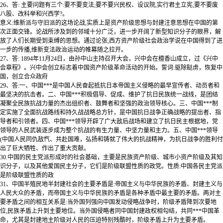
26、答: 主要问题有三个:要不要变法;要不要兴民权、设议院,实行君主立宪;要不要废
八股、改科举和兴西学?。
意义:维新派与守旧派的这场论战,实质上是资产阶级思想与封建注意思想在中国的第
次正面交锋。论战所涉及到的邻域十分广泛，进一步开阔了新型知识分子的眼界，解
放了人们长期受到束缚的思想。通过论张,西方资产阶级社会政治学说在中国得到了进
一步的传播,维新变法政治运动的帷幕随之拉开。
27、答: 1894年11月24日，由孙中山主持召开大会，兴中会在檀香山成立，过《兴中
会章程》。兴中会创立标志着中国资产阶级革命活动的开始。誓词:驱除鞑虏，恢复中
国，创立合众政府
29、答:一、中国***是中国人民奋起抵抗日本帝国主义侵略的最早宣传者、动员者和
最坚决的抗击者。二、中国***积极倡导、促成、维护了抗日民族统一战线，是团结
凝聚全民族抗战力量的杰出组织者、鼓舞者和坚强的政治领导核心。三、中国***制
定实施了全面抗战路线和持久战战略总方针，是中国抗日战争正确战略的提出者、指
导者和引领者。四、中国***领导开辟了广大敌后战场和建立了抗日民主根据地，党
领导的人民武装逐步成为整个抗战的有生力量、中坚力量和主力。五、中国***领导
(中国人民同仇敌忾、共赴国难，弘扬和铸就了伟大的抗战精神，为抗日战争的胜利付
出了巨大牺牲、作出了重大贡献。
30.中国的民主党派形成时的社会基础，主要是民族资产阶级、城市小资产阶级及其知
识分子，以及其他爱国民主分子，它们是阶级联盟性质的政党。性质:中国各民主党派
是阶级联盟性质的政
31、中国半殖民地半封建社会的主要矛盾是:帝国主义与中华民族的矛盾、封建主义与
人民大众的矛盾，而帝国主义与中华民族的矛盾是各种矛盾中最主要的矛盾。两对主
要矛盾之间的相互关系是:当外国列强向中国发动侵略战争时，阶级矛盾降到次要地
位,民族矛盾上升到主要地位。当外国侵略者同中国封建政权相勾结，共同***中国革
命，尤其是封建地主阶级对人民的压迫特别残酷时，阶级矛盾上升为主要矛盾。