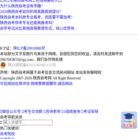

2022年陕西自考网上在线预报名入口
为什么陕西自考没有学籍?
2026陕西自考如何利用真题高效提分?
陕西自考本科跨专业报考，到底要不要加考?
陕西自考停考专业还能再报考吗?
自学考试对比其他高等教育形式，核心优势有...
ICP证：
陕ICP备20010986号
本站部分文字及图片均来自于网络，如侵犯到您的权益，请及时发送邮件到
2667645833@qq.com，我们会尽快处理
陕
公网安备
61011302001125
号
声明：陕西自考网属于自考信息交流民间网站 本站享有解释权
Copyright 2007-2026 陕西自考网 All Right Reserved
可信网站信用评估
网络警察提醒你
诚信网站

微信公众号

考生交流群

咨询老师

1
成绩查询

考试安排
自考导航
关闭

热门关键词：
自考院校