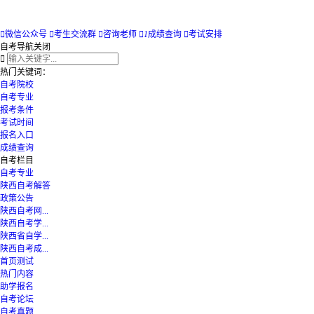

微信公众号

考生交流群

咨询老师

1
成绩查询

考试安排
自考导航
关闭

热门关键词：
自考院校
自考专业
报考条件
考试时间
报名入口
成绩查询
自考栏目
自考专业
陕西自考解答
政策公告
陕西自考网...
陕西自考学...
陕西省自学...
陕西自考成...
首页测试
热门内容
助学报名
自考论坛
自考真题