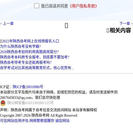
我已阅读并同意
《用户隐私条款》
< 上一章
下一章 >


相关内容

2022年陕西自考网上在线预报名入口
为什么陕西自考没有学籍?
2026陕西自考如何利用真题高效提分?
陕西自考本科跨专业报考，到底要不要加考?
陕西自考停考专业还能再报考吗?
自学考试对比其他高等教育形式，核心优势有...
ICP证：
陕ICP备20010986号
本站部分文字及图片均来自于网络，如侵犯到您的权益，请及时发送邮件到
2667645833@qq.com，我们会尽快处理
陕
公网安备
61011302001125
号
声明：陕西自考网属于自考信息交流民间网站 本站享有解释权
Copyright 2007-2026 陕西自考网 All Right Reserved
可信网站信用评估
网络警察提醒你
诚信网站