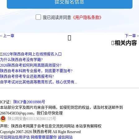
提交报名信息
我已阅读并同意
《用户隐私条款》
< 上一章
下一章 >


相关内容

2022年陕西自考网上在线预报名入口
为什么陕西自考没有学籍?
2026陕西自考如何利用真题高效提分?
陕西自考本科跨专业报考，到底要不要加考?
陕西自考停考专业还能再报考吗?
自学考试对比其他高等教育形式，核心优势有...
ICP证：
陕ICP备20010986号
本站部分文字及图片均来自于网络，如侵犯到您的权益，请及时发送邮件到
2667645833@qq.com，我们会尽快处理
陕
公网安备
61011302001125
号
声明：陕西自考网属于自考信息交流民间网站 本站享有解释权
Copyright 2007-2026 陕西自考网 All Right Reserved
可信网站信用评估
网络警察提醒你
诚信网站