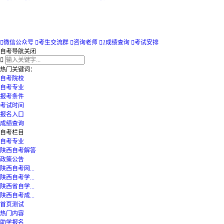

微信公众号

考生交流群

咨询老师

1
成绩查询

考试安排
自考导航
关闭

热门关键词：
自考院校
自考专业
报考条件
考试时间
报名入口
成绩查询
自考栏目
自考专业
陕西自考解答
政策公告
陕西自考网...
陕西自考学...
陕西省自学...
陕西自考成...
首页测试
热门内容
助学报名