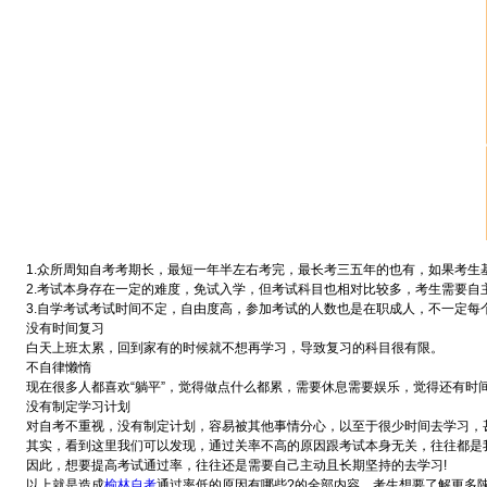
1.众所周知自考考期长，最短一年半左右考完，最长考三五年的也有，如果考生
2.考试本身存在一定的难度，免试入学，但考试科目也相对比较多，考生需要自
3.自学考试考试时间不定，自由度高，参加考试的人数也是在职成人，不一定每个
没有时间复习
白天上班太累，回到家有的时候就不想再学习，导致复习的科目很有限。
不自律懒惰
现在很多人都喜欢“躺平”，觉得做点什么都累，需要休息需要娱乐，觉得还有时
没有制定学习计划
对自考不重视，没有制定计划，容易被其他事情分心，以至于很少时间去学习，
其实，看到这里我们可以发现，通过关率不高的原因跟考试本身无关，往往都是
因此，想要提高考试通过率，往往还是需要自己主动且长期坚持的去学习!
以上就是造成
榆林自考
通过率低的原因有哪些?的全部内容，考生想要了解更多