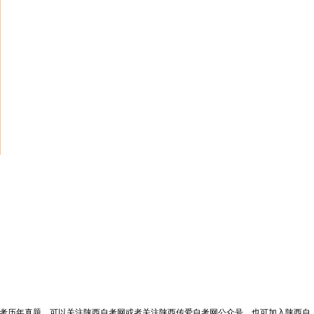
自考历年真题，可以关注陕西自考网或者关注陕西传爱自考网公众号，也可加入陕西自