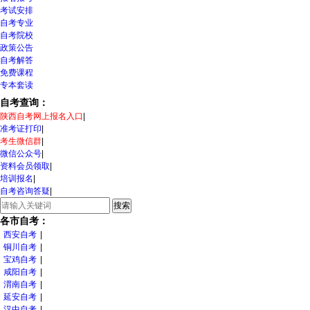
考试安排
自考专业
自考院校
政策公告
自考解答
免费课程
专本套读
自考查询：
陕西自考网上报名入口
|
准考证打印
|
考生微信群
|
微信公众号
|
资料会员领取
|
培训报名
|
自考咨询答疑
|
各市自考：
西安自考
|
铜川自考
|
宝鸡自考
|
咸阳自考
|
渭南自考
|
延安自考
|
汉中自考
|