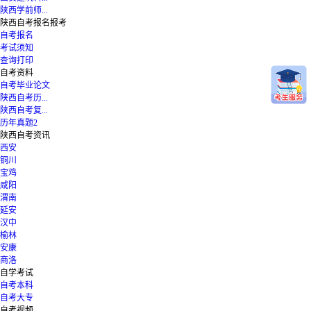
陕西学前师...
陕西自考报名报考
自考报名
考试须知
查询打印
自考资料
自考毕业论文
陕西自考历...
陕西自考复...
历年真题2
陕西自考资讯
西安
铜川
宝鸡
咸阳
渭南
延安
汉中
榆林
安康
商洛
自学考试
自考本科
自考大专
自考视频