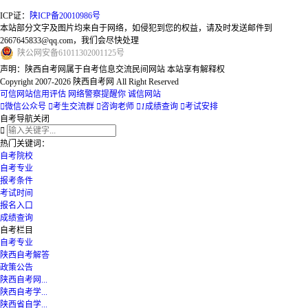
ICP证：
陕ICP备20010986号
本站部分文字及图片均来自于网络，如侵犯到您的权益，请及时发送邮件到
2667645833@qq.com，我们会尽快处理
陕
公网安备
61011302001125
号
声明：陕西自考网属于自考信息交流民间网站 本站享有解释权
Copyright 2007-2026 陕西自考网 All Right Reserved
可信网站信用评估
网络警察提醒你
诚信网站

微信公众号

考生交流群

咨询老师

1
成绩查询

考试安排
自考导航
关闭

热门关键词：
自考院校
自考专业
报考条件
考试时间
报名入口
成绩查询
自考栏目
自考专业
陕西自考解答
政策公告
陕西自考网...
陕西自考学...
陕西省自学...