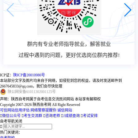
群内有专业老师指导就业，解答就业
过程中遇到的问题，更好优选岗位群内推荐!
ICP证：
陕ICP备20010986号
本站部分文字及图片均来自于网络，如侵犯到您的权益，请及时发送邮件到
2667645833@qq.com，我们会尽快处理
陕
公网安备
61011302001125
号
声明：陕西自考网属于自考信息交流民间网站 本站享有解释权
Copyright 2007-2026 陕西自考网 All Right Reserved
可信网站信用评估
网络警察提醒你
诚信网站

微信公众号

考生交流群

咨询老师

1
成绩查询

考试安排
自考导航
关闭

热门关键词：