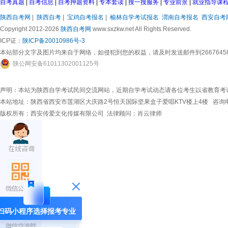
自考真题
|
自考信息
|
自考押题资料
|
专本套读
|
搜一搜服务
|
专业前景
|
就业指导课
陕西自考网
|
陕西自考
|
宝鸡自考报名
|
榆林自学考试报名
渭南自考报名
西安自考
Copyright 2012-2026
陕西自考网
www.sxzkw.net All Rights Reserved.
ICP证：
陕ICP备20010986号-3
本站部分文字及图片均来自于网络，如侵犯到您的权益，请及时发送邮件到266764583
陕
公网安备
61011302001125
号
声明：本站为陕西自学考试民间交流网站，近期自学考试动态请各位考生以省教育考
本站地址：陕西省西安市莲湖区大庆路2号恒天国际坚果盒子爱唱KTV楼上4楼 咨询电话：02
版权所有：
西安传爱文化传媒有限公司
法律顾问：肖云律师
扫码小程序选择报考专业