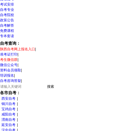
考试安排
自考专业
自考院校
政策公告
自考解答
免费课程
专本套读
自考查询：
陕西自考网上报名入口
|
准考证打印
|
考生微信群
|
微信公众号
|
资料会员领取
|
培训报名
|
自考咨询答疑
|
各市自考：
西安自考
|
铜川自考
|
宝鸡自考
|
咸阳自考
|
渭南自考
|
延安自考
|
汉中自考
|