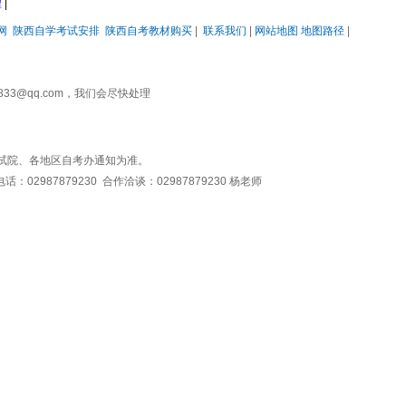
程
|
网
陕西自学考试安排
陕西自考教材购买
|
联系我们
|
网站地图
地图路径
|
3@qq.com，我们会尽快处理
试院、各地区自考办通知为准。
987879230 合作洽谈：02987879230 杨老师